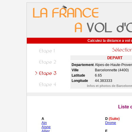
Calculez la distance a vol 
DEPART
Departement
Alpes-de-Haute-Prove
Ville
Barcelonnette (4400)
Latitude
6.65
Longitude
44.383333
Infos et photos de Barcelon
Liste
A
D
(Suite)
Ain
Drome
Aisne
Allier
E