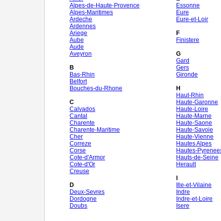
Alpes-de-Haute-Provence
Essonne
Alpes-Maritimes
Eure
Ardeche
Eure-et-Loir
Ardennes
Ariege
F
Aube
Finistere
Aude
Aveyron
G
Gard
B
Gers
Bas-Rhin
Gironde
Belfort
Bouches-du-Rhone
H
Haut-Rhin
C
Haute-Garonne
Calvados
Haute-Loire
Cantal
Haute-Marne
Charente
Haute-Saone
Charente-Maritime
Haute-Savoie
Cher
Haute-Vienne
Correze
Hautes Alpes
Corse
Hautes-Pyrenee
Cote-d'Armor
Hauts-de-Seine
Cote-d'Or
Herault
Creuse
I
D
Ille-et-Vilaine
Deux-Sevres
Indre
Dordogne
Indre-et-Loire
Doubs
Isere