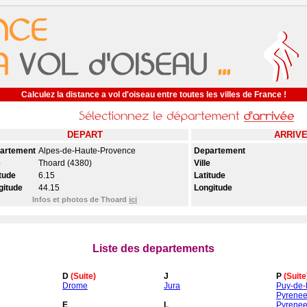
Calculez la distance a vol d'oiseau entre toutes les villes de France !
DEPART
ARRIV
artement
Alpes-de-Haute-Provence
Departement
e
Thoard (4380)
Ville
tude
6.15
Latitude
gitude
44.15
Longitude
Infos et photos de Thoard
ici
Liste des departements
D
(Suite)
J
P
(Suite
Drome
Jura
Puy-de
Pyrenee
E
L
Pyrenee