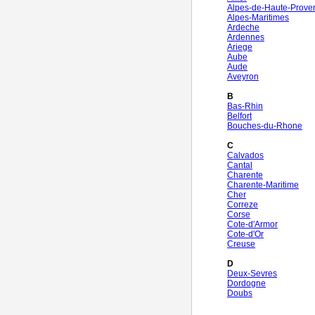
Alpes-de-Haute-Prove
Alpes-Maritimes
Ardeche
Ardennes
Ariege
Aube
Aude
Aveyron
B
Bas-Rhin
Belfort
Bouches-du-Rhone
C
Calvados
Cantal
Charente
Charente-Maritime
Cher
Correze
Corse
Cote-d'Armor
Cote-d'Or
Creuse
D
Deux-Sevres
Dordogne
Doubs