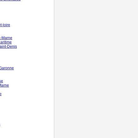
-loire
t-Marne
aritime
aint-Denis
-Garonne
se
Marne
e
s