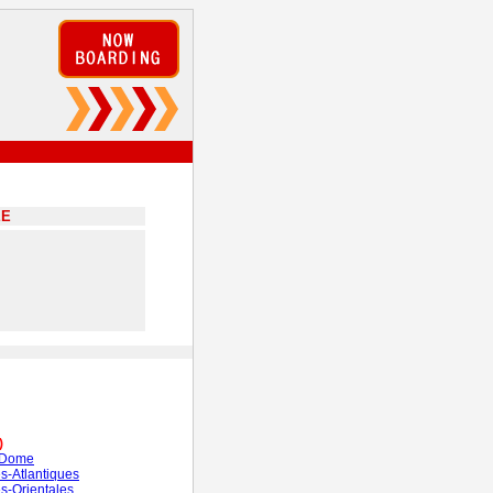
EE
)
-Dome
s-Atlantiques
s-Orientales