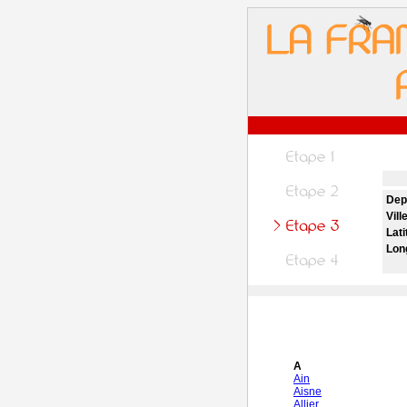
Dep
Vill
Lati
Lon
A
Ain
Aisne
Allier