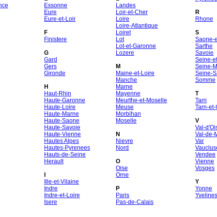
nce
Essonne
Landes
Eure
Loir-et-Cher
R
Eure-et-Loir
Loire
Rhone
Loire-Atlantique
F
Loiret
S
Finistere
Lot
Saone-et
Lot-et-Garonne
Sarthe
G
Lozere
Savoie
Gard
Seine-e
Gers
M
Seine-M
Gironde
Maine-et-Loire
Seine-S
Manche
Somme
H
Marne
Haut-Rhin
Mayenne
T
Haute-Garonne
Meurthe-et-Moselle
Tarn
Haute-Loire
Meuse
Tarn-et
Haute-Marne
Morbihan
Haute-Saone
Moselle
V
Haute-Savoie
Val-d'Oi
Haute-Vienne
N
Val-de-
Hautes Alpes
Nievre
Var
Hautes-Pyrenees
Nord
Vauclus
Hauts-de-Seine
Vendee
Herault
O
Vienne
Oise
Vosges
I
Orne
Ille-et-Vilaine
Y
Indre
P
Yonne
Indre-et-Loire
Paris
Yveline
Isere
Pas-de-Calais