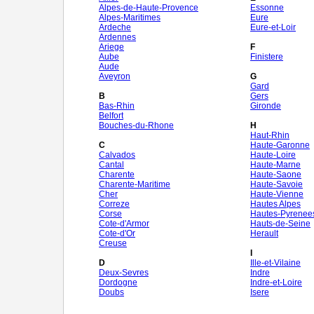
Alpes-de-Haute-Provence
Essonne
Alpes-Maritimes
Eure
Ardeche
Eure-et-Loir
Ardennes
Ariege
F
Aube
Finistere
Aude
Aveyron
G
Gard
B
Gers
Bas-Rhin
Gironde
Belfort
Bouches-du-Rhone
H
Haut-Rhin
C
Haute-Garonne
Calvados
Haute-Loire
Cantal
Haute-Marne
Charente
Haute-Saone
Charente-Maritime
Haute-Savoie
Cher
Haute-Vienne
Correze
Hautes Alpes
Corse
Hautes-Pyrenee
Cote-d'Armor
Hauts-de-Seine
Cote-d'Or
Herault
Creuse
I
D
Ille-et-Vilaine
Deux-Sevres
Indre
Dordogne
Indre-et-Loire
Doubs
Isere