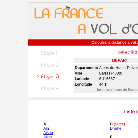
Calculez la distance a vol 
DEPART
Departement
Alpes-de-Haute-Prove
Ville
Barras (4380)
Latitude
6.116667
Longitude
44.1
Infos et photos de Barra
Liste
A
D
(Suite)
Ain
Drome
Aisne
Allier
E