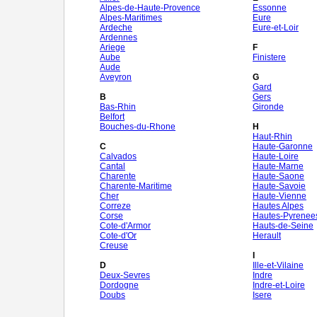
Alpes-de-Haute-Provence
Essonne
Alpes-Maritimes
Eure
Ardeche
Eure-et-Loir
Ardennes
Ariege
F
Aube
Finistere
Aude
Aveyron
G
Gard
B
Gers
Bas-Rhin
Gironde
Belfort
Bouches-du-Rhone
H
Haut-Rhin
C
Haute-Garonne
Calvados
Haute-Loire
Cantal
Haute-Marne
Charente
Haute-Saone
Charente-Maritime
Haute-Savoie
Cher
Haute-Vienne
Correze
Hautes Alpes
Corse
Hautes-Pyrenee
Cote-d'Armor
Hauts-de-Seine
Cote-d'Or
Herault
Creuse
I
D
Ille-et-Vilaine
Deux-Sevres
Indre
Dordogne
Indre-et-Loire
Doubs
Isere