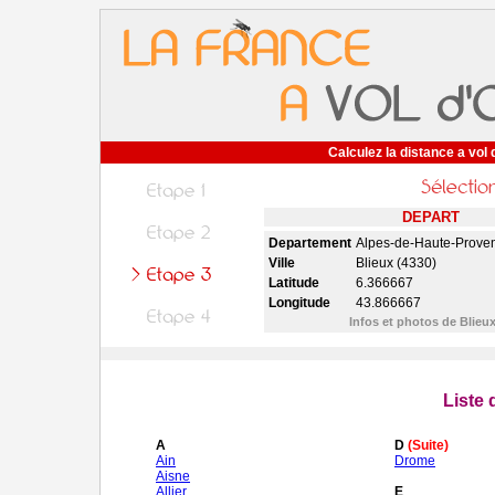
Calculez la distance a vol 
DEPART
Departement
Alpes-de-Haute-Prove
Ville
Blieux (4330)
Latitude
6.366667
Longitude
43.866667
Infos et photos de Blieu
Liste
A
D
(Suite)
Ain
Drome
Aisne
Allier
E