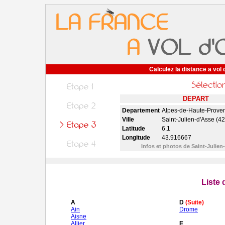
Calculez la distance a vol 
DEPART
Departement
Alpes-de-Haute-Prove
Ville
Saint-Julien-d'Asse (4
Latitude
6.1
Longitude
43.916667
Infos et photos de Saint-Julie
Liste
A
D
(Suite)
Ain
Drome
Aisne
Allier
E