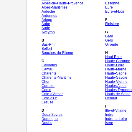
Alpes-de-Haute-Provence
Essonne
Alpes-Maritimes
Eure
Ardeche
Eure-et-Loir
Ardennes
Ariege
F
Aube
Finistere
Aude
Aveyron
G
Gard
B
Gers
Bas-Rhin
Gironde
Belfort
Bouches-du-Rhone
H
Haut-Rhin
C
Haute-Garonne
Calvados
Haute-Loire
Cantal
Haute-Marne
Charente
Haute-Saone
Charente-Maritime
Haute-Savoie
Cher
Haute-Vienne
Correze
Hautes Alpes
Corse
Hautes-Pyrenee
Cote-d'Armor
Hauts-de-Seine
Cote-d'Or
Herault
Creuse
I
D
Ille-et-Vilaine
Deux-Sevres
Indre
Dordogne
Indre-et-Loire
Doubs
Isere