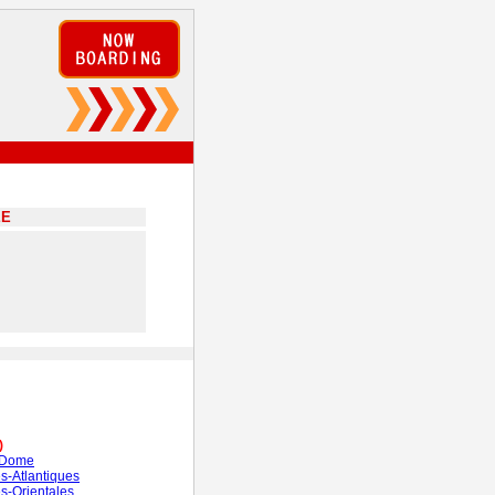
EE
)
-Dome
s-Atlantiques
s-Orientales