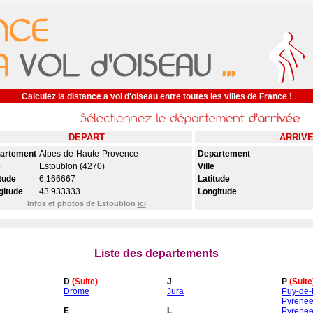
Calculez la distance a vol d'oiseau entre toutes les villes de France !
DEPART
ARRIV
artement
Alpes-de-Haute-Provence
Departement
e
Estoublon (4270)
Ville
tude
6.166667
Latitude
gitude
43.933333
Longitude
Infos et photos de Estoublon
ici
Liste des departements
D
(Suite)
J
P
(Suite
Drome
Jura
Puy-de
Pyrenee
E
L
Pyrenee