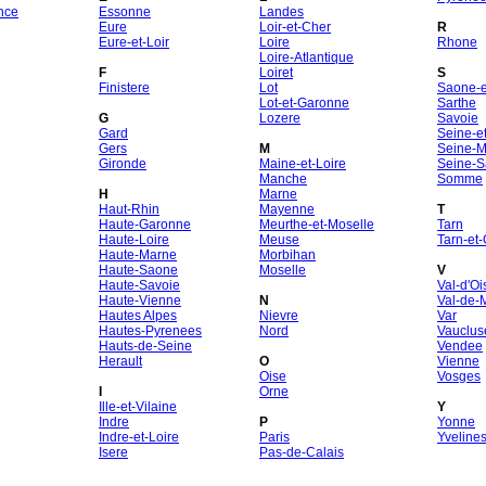
nce
Essonne
Landes
Eure
Loir-et-Cher
R
Eure-et-Loir
Loire
Rhone
Loire-Atlantique
F
Loiret
S
Finistere
Lot
Saone-et
Lot-et-Garonne
Sarthe
G
Lozere
Savoie
Gard
Seine-e
Gers
M
Seine-M
Gironde
Maine-et-Loire
Seine-S
Manche
Somme
H
Marne
Haut-Rhin
Mayenne
T
Haute-Garonne
Meurthe-et-Moselle
Tarn
Haute-Loire
Meuse
Tarn-et
Haute-Marne
Morbihan
Haute-Saone
Moselle
V
Haute-Savoie
Val-d'Oi
Haute-Vienne
N
Val-de-
Hautes Alpes
Nievre
Var
Hautes-Pyrenees
Nord
Vauclus
Hauts-de-Seine
Vendee
Herault
O
Vienne
Oise
Vosges
I
Orne
Ille-et-Vilaine
Y
Indre
P
Yonne
Indre-et-Loire
Paris
Yveline
Isere
Pas-de-Calais