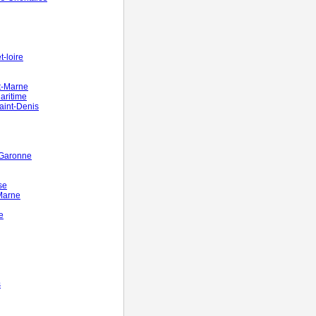
-loire
t-Marne
aritime
aint-Denis
-Garonne
se
Marne
e
s