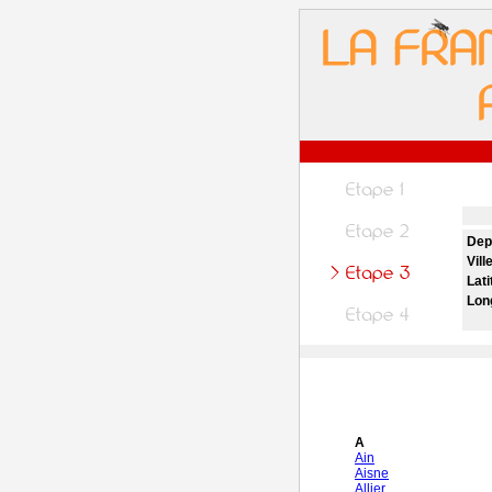
Dep
Vill
Lati
Lon
A
Ain
Aisne
Allier