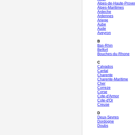
Alpes-de-Haute-Prove
Alpes-Maritimes
Ardeche
Ardennes
Ariege
Aube
Aude
Aveyron
B
Bas-Rhin
Belfort
Bouches-du-Rhone
C
Calvados
Cantal
Charente
Charente-Maritime
Cher
Correze
Corse
Cote-d'Armor
Cote-d'Or
Creuse
D
Deux-Sevres
Dordogne
Doubs