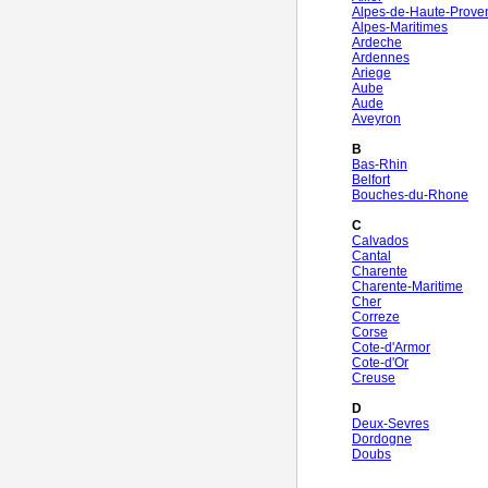
Alpes-de-Haute-Prove
Alpes-Maritimes
Ardeche
Ardennes
Ariege
Aube
Aude
Aveyron
B
Bas-Rhin
Belfort
Bouches-du-Rhone
C
Calvados
Cantal
Charente
Charente-Maritime
Cher
Correze
Corse
Cote-d'Armor
Cote-d'Or
Creuse
D
Deux-Sevres
Dordogne
Doubs