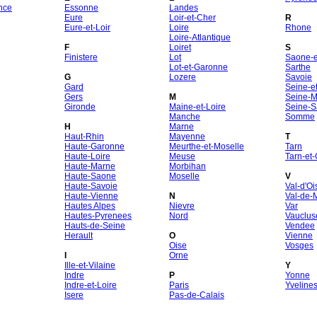
nce
Essonne
Landes
Eure
Loir-et-Cher
R
Eure-et-Loir
Loire
Rhone
Loire-Atlantique
F
Loiret
S
Finistere
Lot
Saone-et
Lot-et-Garonne
Sarthe
G
Lozere
Savoie
Gard
Seine-e
Gers
M
Seine-M
Gironde
Maine-et-Loire
Seine-S
Manche
Somme
H
Marne
Haut-Rhin
Mayenne
T
Haute-Garonne
Meurthe-et-Moselle
Tarn
Haute-Loire
Meuse
Tarn-et
Haute-Marne
Morbihan
Haute-Saone
Moselle
V
Haute-Savoie
Val-d'Oi
Haute-Vienne
N
Val-de-
Hautes Alpes
Nievre
Var
Hautes-Pyrenees
Nord
Vauclus
Hauts-de-Seine
Vendee
Herault
O
Vienne
Oise
Vosges
I
Orne
Ille-et-Vilaine
Y
Indre
P
Yonne
Indre-et-Loire
Paris
Yveline
Isere
Pas-de-Calais