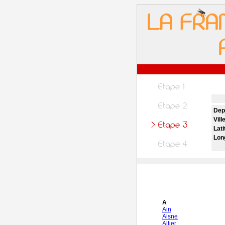
Dep
Vill
Lati
Lon
A
Ain
Aisne
Allier