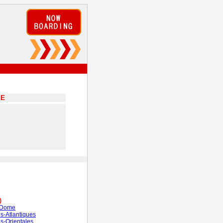
EE
)
-Dome
s-Atlantiques
s-Orientales