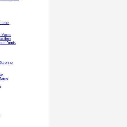
-loire
t-Marne
aritime
aint-Denis
-Garonne
se
Marne
e
s