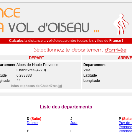
Calculez la distance a vol d'oiseau entre toutes les villes de France !
DEPART
ARRIV
artement
Alpes-de-Haute-Provence
Departement
e
Chabri?res (4270)
Ville
tude
6.283333
Latitude
gitude
44
Longitude
Infos et photos de Chabri?res
ici
Liste des departements
D
(Suite)
J
P
(Suite
Drome
Jura
Puy-de
Pyrenee
E
L
Pyrenee