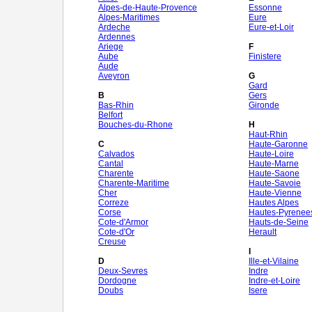
Alpes-de-Haute-Provence
Essonne
Alpes-Maritimes
Eure
Ardeche
Eure-et-Loir
Ardennes
Ariege
F
Aube
Finistere
Aude
Aveyron
G
Gard
B
Gers
Bas-Rhin
Gironde
Belfort
Bouches-du-Rhone
H
Haut-Rhin
C
Haute-Garonne
Calvados
Haute-Loire
Cantal
Haute-Marne
Charente
Haute-Saone
Charente-Maritime
Haute-Savoie
Cher
Haute-Vienne
Correze
Hautes Alpes
Corse
Hautes-Pyrenee
Cote-d'Armor
Hauts-de-Seine
Cote-d'Or
Herault
Creuse
I
D
Ille-et-Vilaine
Deux-Sevres
Indre
Dordogne
Indre-et-Loire
Doubs
Isere