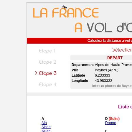
Calculez la distance a vol 
DEPART
Departement
Alpes-de-Haute-Prove
Ville
Beynes (4270)
Latitude
6.233333
Longitude
43.983333
Infos et photos de Beyn
Liste
A
D
(Suite)
Ain
Drome
Aisne
Allier
E