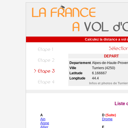
Calculez la distance a vol 
DEPART
Departement
Alpes-de-Haute-Prove
Ville
Turriers (4250)
Latitude
6.166667
Longitude
44.4
Infos et photos de Turrie
Liste
A
D
(Suite)
Ain
Drome
Aisne
Allier
E