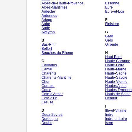
Alpes-de-Haute-Provence
Essonne
Alpes-Maritimes
Eure
Ardeche
Eure-et-Loir
Ardennes
Ariege
F
Aube
Finistere
Aude
Aveyron
G
Gard
B
Gers
Bas-Rhin
Gironde
Belfort
Bouches-du-Rhone
H
Haut-Rhin
C
Haute-Garonne
Calvados
Haute-Loire
Cantal
Haute-Marne
Charente
Haute-Saone
Charente-Maritime
Haute-Savoie
Cher
Haute-Vienne
Correze
Hautes Alpes
Corse
Hautes-Pyrenee
Cote-d'Armor
Hauts-de-Seine
Cote-d'Or
Herault
Creuse
I
D
Ille-et-Vilaine
Deux-Sevres
Indre
Dordogne
Indre-et-Loire
Doubs
Isere