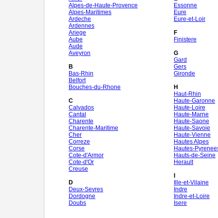
Alpes-de-Haute-Provence
Essonne
Alpes-Maritimes
Eure
Ardeche
Eure-et-Loir
Ardennes
Ariege
F
Aube
Finistere
Aude
Aveyron
G
Gard
B
Gers
Bas-Rhin
Gironde
Belfort
Bouches-du-Rhone
H
Haut-Rhin
C
Haute-Garonne
Calvados
Haute-Loire
Cantal
Haute-Marne
Charente
Haute-Saone
Charente-Maritime
Haute-Savoie
Cher
Haute-Vienne
Correze
Hautes Alpes
Corse
Hautes-Pyrenee
Cote-d'Armor
Hauts-de-Seine
Cote-d'Or
Herault
Creuse
I
D
Ille-et-Vilaine
Deux-Sevres
Indre
Dordogne
Indre-et-Loire
Doubs
Isere