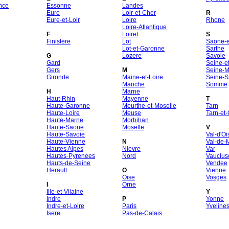
nce
Essonne
Landes
Eure
Loir-et-Cher
R
Eure-et-Loir
Loire
Rhone
Loire-Atlantique
F
Loiret
S
Finistere
Lot
Saone-et
Lot-et-Garonne
Sarthe
G
Lozere
Savoie
Gard
Seine-e
Gers
M
Seine-M
Gironde
Maine-et-Loire
Seine-S
Manche
Somme
H
Marne
Haut-Rhin
Mayenne
T
Haute-Garonne
Meurthe-et-Moselle
Tarn
Haute-Loire
Meuse
Tarn-et
Haute-Marne
Morbihan
Haute-Saone
Moselle
V
Haute-Savoie
Val-d'Oi
Haute-Vienne
N
Val-de-
Hautes Alpes
Nievre
Var
Hautes-Pyrenees
Nord
Vauclus
Hauts-de-Seine
Vendee
Herault
O
Vienne
Oise
Vosges
I
Orne
Ille-et-Vilaine
Y
Indre
P
Yonne
Indre-et-Loire
Paris
Yveline
Isere
Pas-de-Calais