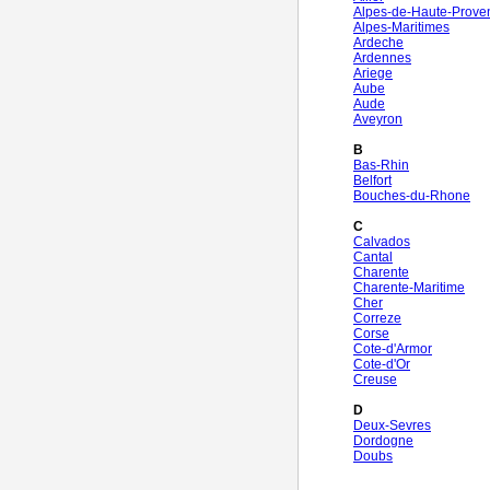
Alpes-de-Haute-Prove
Alpes-Maritimes
Ardeche
Ardennes
Ariege
Aube
Aude
Aveyron
B
Bas-Rhin
Belfort
Bouches-du-Rhone
C
Calvados
Cantal
Charente
Charente-Maritime
Cher
Correze
Corse
Cote-d'Armor
Cote-d'Or
Creuse
D
Deux-Sevres
Dordogne
Doubs