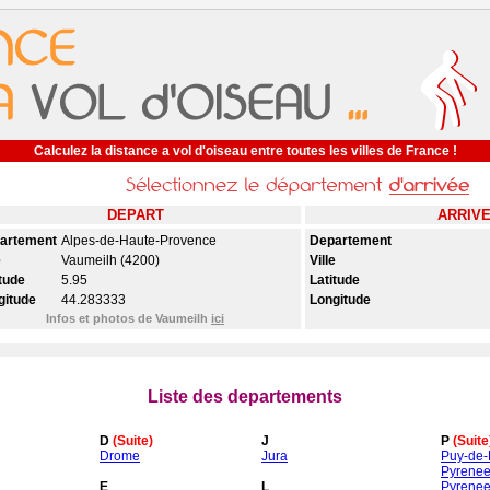
Calculez la distance a vol d'oiseau entre toutes les villes de France !
DEPART
ARRIV
artement
Alpes-de-Haute-Provence
Departement
e
Vaumeilh (4200)
Ville
tude
5.95
Latitude
gitude
44.283333
Longitude
Infos et photos de Vaumeilh
ici
Liste des departements
D
(Suite)
J
P
(Suite
Drome
Jura
Puy-de
Pyrenee
E
L
Pyrenee