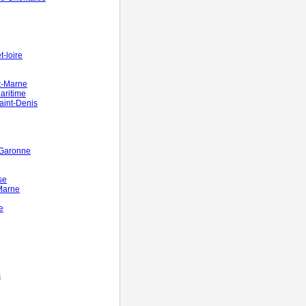
-loire
t-Marne
aritime
aint-Denis
-Garonne
se
Marne
e
s