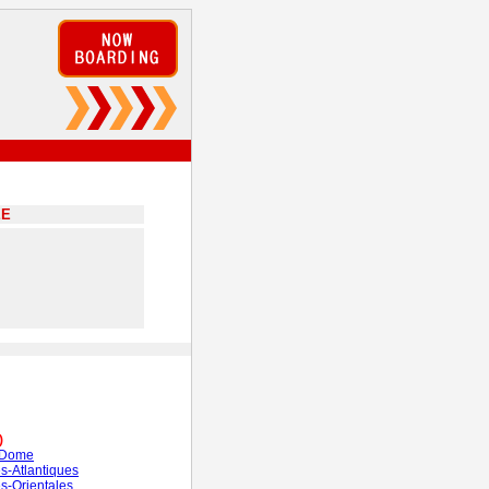
EE
)
-Dome
s-Atlantiques
s-Orientales