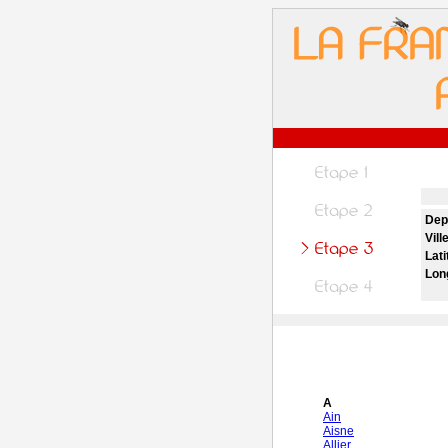
Dep
Vill
Lati
Lon
A
Ain
Aisne
Allier