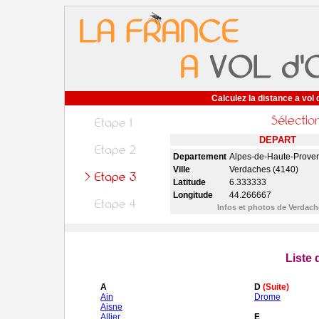
Calculez la distance a vol 
DEPART
Departement
Alpes-de-Haute-Prove
Ville
Verdaches (4140)
Latitude
6.333333
Longitude
44.266667
Infos et photos de Verdac
Liste
A
D
(Suite)
Ain
Drome
Aisne
Allier
E