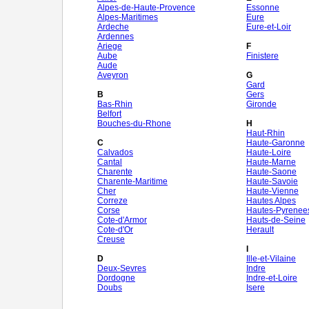
Alpes-de-Haute-Provence
Essonne
Alpes-Maritimes
Eure
Ardeche
Eure-et-Loir
Ardennes
Ariege
F
Aube
Finistere
Aude
Aveyron
G
Gard
B
Gers
Bas-Rhin
Gironde
Belfort
Bouches-du-Rhone
H
Haut-Rhin
C
Haute-Garonne
Calvados
Haute-Loire
Cantal
Haute-Marne
Charente
Haute-Saone
Charente-Maritime
Haute-Savoie
Cher
Haute-Vienne
Correze
Hautes Alpes
Corse
Hautes-Pyrenee
Cote-d'Armor
Hauts-de-Seine
Cote-d'Or
Herault
Creuse
I
D
Ille-et-Vilaine
Deux-Sevres
Indre
Dordogne
Indre-et-Loire
Doubs
Isere