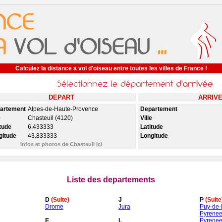
Calculez la distance a vol d'oiseau entre toutes les villes de France !
DEPART
ARRIV
artement
Alpes-de-Haute-Provence
Departement
e
Chasteuil (4120)
Ville
tude
6.433333
Latitude
gitude
43.833333
Longitude
Infos et photos de Chasteuil
ici
Liste des departements
D
(Suite)
J
P
(Suite
Drome
Jura
Puy-de
Pyrenee
E
L
Pyrenee