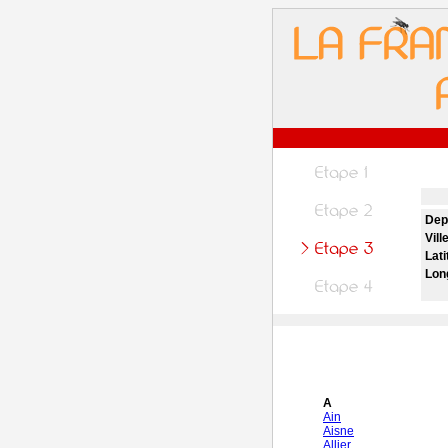
Dep
Vill
Lati
Lon
A
Ain
Aisne
Allier