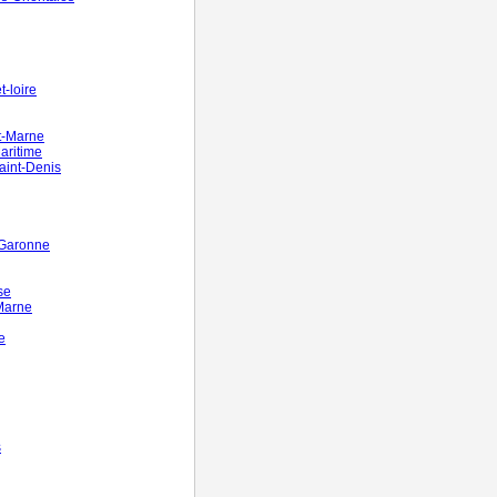
-loire
t-Marne
aritime
aint-Denis
-Garonne
se
Marne
e
s