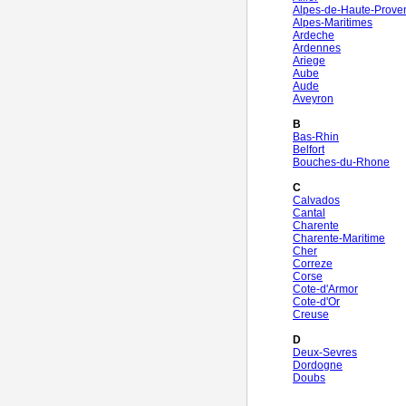
Alpes-de-Haute-Prove
Alpes-Maritimes
Ardeche
Ardennes
Ariege
Aube
Aude
Aveyron
B
Bas-Rhin
Belfort
Bouches-du-Rhone
C
Calvados
Cantal
Charente
Charente-Maritime
Cher
Correze
Corse
Cote-d'Armor
Cote-d'Or
Creuse
D
Deux-Sevres
Dordogne
Doubs