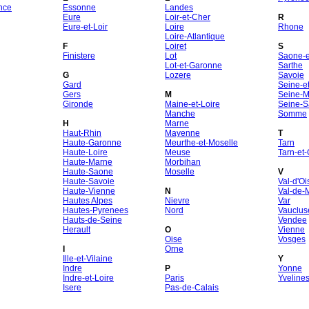
nce
Essonne
Landes
Eure
Loir-et-Cher
R
Eure-et-Loir
Loire
Rhone
Loire-Atlantique
F
Loiret
S
Finistere
Lot
Saone-et
Lot-et-Garonne
Sarthe
G
Lozere
Savoie
Gard
Seine-e
Gers
M
Seine-M
Gironde
Maine-et-Loire
Seine-S
Manche
Somme
H
Marne
Haut-Rhin
Mayenne
T
Haute-Garonne
Meurthe-et-Moselle
Tarn
Haute-Loire
Meuse
Tarn-et
Haute-Marne
Morbihan
Haute-Saone
Moselle
V
Haute-Savoie
Val-d'Oi
Haute-Vienne
N
Val-de-
Hautes Alpes
Nievre
Var
Hautes-Pyrenees
Nord
Vauclus
Hauts-de-Seine
Vendee
Herault
O
Vienne
Oise
Vosges
I
Orne
Ille-et-Vilaine
Y
Indre
P
Yonne
Indre-et-Loire
Paris
Yveline
Isere
Pas-de-Calais