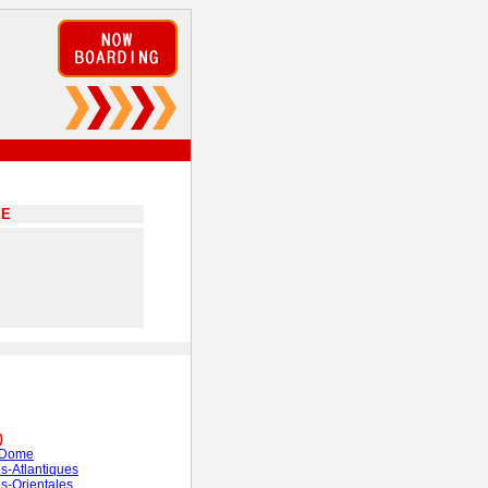
EE
)
-Dome
s-Atlantiques
s-Orientales