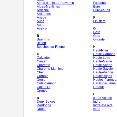
Alpes-de-Haute-Provence
Essonne
Alpes-Maritimes
Eure
Ardeche
Eure-et-Loir
Ardennes
Ariege
F
Aube
Finistere
Aude
Aveyron
G
Gard
B
Gers
Bas-Rhin
Gironde
Belfort
Bouches-du-Rhone
H
Haut-Rhin
C
Haute-Garonne
Calvados
Haute-Loire
Cantal
Haute-Marne
Charente
Haute-Saone
Charente-Maritime
Haute-Savoie
Cher
Haute-Vienne
Correze
Hautes Alpes
Corse
Hautes-Pyrenee
Cote-d'Armor
Hauts-de-Seine
Cote-d'Or
Herault
Creuse
I
D
Ille-et-Vilaine
Deux-Sevres
Indre
Dordogne
Indre-et-Loire
Doubs
Isere