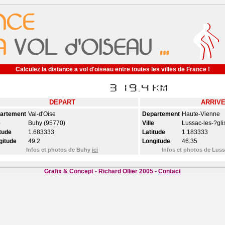
Calculez la distance a vol d'oiseau entre toutes les villes de France !
DEPART
ARRIV
artement
Val-d'Oise
Departement
Haute-Vienne
e
Buhy (95770)
Ville
Lussac-les-?gli
tude
1.683333
Latitude
1.183333
gitude
49.2
Longitude
46.35
Infos et photos de Buhy
ici
Infos et photos de Luss
Grafix & Concept - Richard Ollier 2005 -
Contact