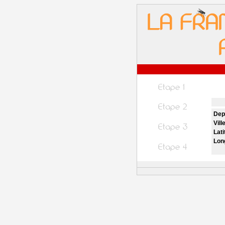
Dep
Vill
Lati
Lon