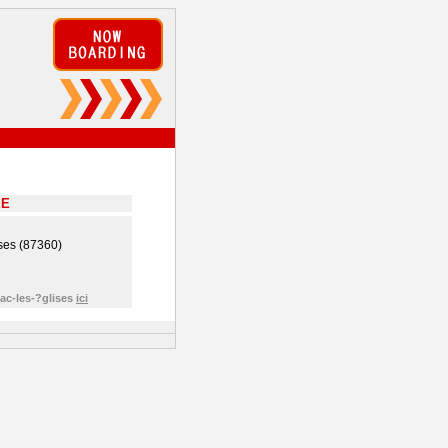
EE
ses (87360)
ac-les-?glises
ici