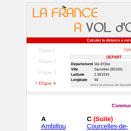
Calculez la distance a vol 
DEPART
Departement
Val-d'Oise
Ville
Sarcelles (95200)
Latitude
2.383333
Longitude
49
Infos et photos de Sarcell
Commune
A
C
(Suite)
Ambillou
Courcelles-de-