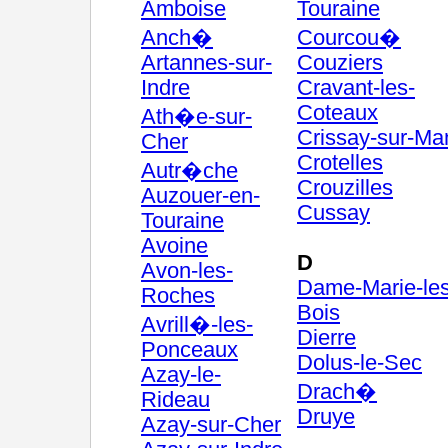
Amboise
Touraine
Anch�
Courcou�
Artannes-sur-
Couziers
Indre
Cravant-les-
Coteaux
Ath�e-sur-
Crissay-sur-Ma
Cher
Crotelles
Autr�che
Crouzilles
Auzouer-en-
Cussay
Touraine
Avoine
D
Avon-les-
Dame-Marie-les
Roches
Bois
Avrill�-les-
Dierre
Ponceaux
Dolus-le-Sec
Azay-le-
Drach�
Rideau
Druye
Azay-sur-Cher