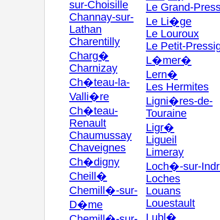
sur-Choisille
Le Grand-Press
Channay-sur-
Le Li�ge
Lathan
Le Louroux
Charentilly
Le Petit-Pressi
Charg�
L�mer�
Charnizay
Lern�
Ch�teau-la-
Les Hermites
Valli�re
Ligni�res-de-
Ch�teau-
Touraine
Renault
Ligr�
Chaumussay
Ligueil
Chaveignes
Limeray
Ch�digny
Loch�-sur-Indr
Cheill�
Loches
Chemill�-sur-
Louans
Louestault
D�me
Lubl�
Chemill�-sur-