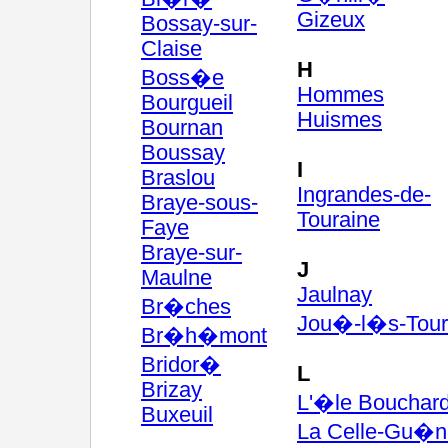
Gizeux
Bossay-sur-
Claise
H
Boss�e
Hommes
Bourgueil
Huismes
Bournan
Boussay
I
Braslou
Ingrandes-de-
Braye-sous-
Touraine
Faye
Braye-sur-
J
Maulne
Jaulnay
Br�ches
Jou�-l�s-Tour
Br�h�mont
Bridor�
L
Brizay
L'�le Bouchar
Buxeuil
La Celle-Gu�