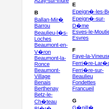
Azay-sur-Indre
E
Epeign�-les-B
B
Epeign�-sur-
Ballan-Mir�
Barrou
D�me
Esves-le-Mouti
Beaulieu-l�s-
Esvres
Loches
Beaumont-en-
F
V�ron
Faye-la-Vineus
Beaumont-la-
Ferri�re-Lar�
Ronce
Beaumont-
Ferri�re-sur-
Village
Beaulieu
Benais
Fondettes
Berthenay
Francueil
Betz-le-
G
Ch�teau
G�nill�
Bl�r�