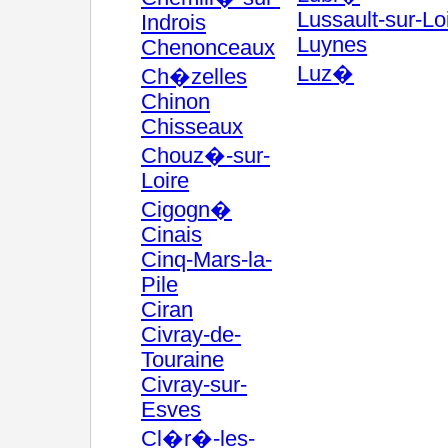
Lussault-sur-Lo
Indrois
Luynes
Chenonceaux
Luz�
Ch�zelles
Chinon
Chisseaux
Chouz�-sur-
Loire
Cigogn�
Cinais
Cinq-Mars-la-
Pile
Ciran
Civray-de-
Touraine
Civray-sur-
Esves
Cl�r�-les-