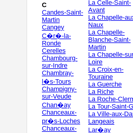
La Celle-Saint-
C
Avant
Candes-Saint-
La Chapelle-au
Martin
Naux
Cangey
La Chapelle-
C�r�-la-
Blanche-Saint-
Ronde
Martin
Cerelles
La Chapelle-sur
Chambourg-
Loire
sur-Indre
La Croix-en-
Chambray-
Touraine
l�s-Tours
La Guerche
Champigny-
La Riche
sur-Veude
La Roche-Clerm
Chan�ay
La Tour-Saint-G
Chanceaux-
La Ville-aux-D
pr�s-Loches
Langeais
Chanceaux-
Lar�ay