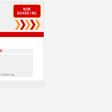
EE
de Toulon
ici