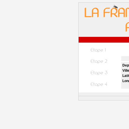
Dep
Vill
Lati
Lon