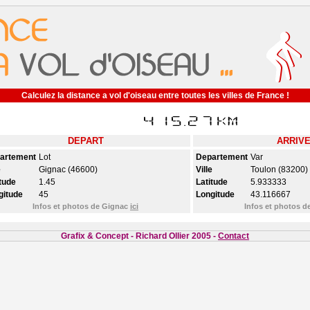
Calculez la distance a vol d'oiseau entre toutes les villes de France !
DEPART
ARRIV
artement
Lot
Departement
Var
e
Gignac (46600)
Ville
Toulon (83200)
tude
1.45
Latitude
5.933333
gitude
45
Longitude
43.116667
Infos et photos de Gignac
ici
Infos et photos 
Grafix & Concept - Richard Ollier 2005 -
Contact