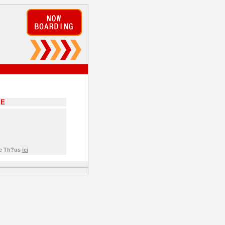
EE
de Th?us
ici