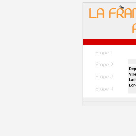
Dep
Vill
Lati
Lon