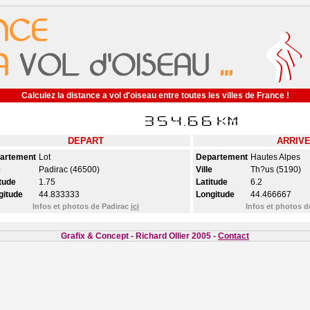
Calculez la distance a vol d'oiseau entre toutes les villes de France !
DEPART
ARRIV
artement
Lot
Departement
Hautes Alpes
e
Padirac (46500)
Ville
Th?us (5190)
tude
1.75
Latitude
6.2
gitude
44.833333
Longitude
44.466667
Infos et photos de Padirac
ici
Infos et photos 
Grafix & Concept - Richard Ollier 2005 -
Contact