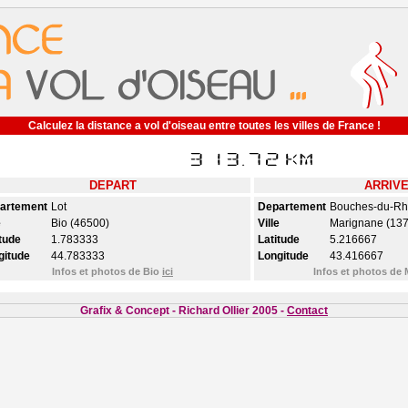
Calculez la distance a vol d'oiseau entre toutes les villes de France !
DEPART
ARRIV
artement
Lot
Departement
Bouches-du-R
e
Bio (46500)
Ville
Marignane (137
tude
1.783333
Latitude
5.216667
gitude
44.783333
Longitude
43.416667
Infos et photos de Bio
ici
Infos et photos de
Grafix & Concept - Richard Ollier 2005 -
Contact