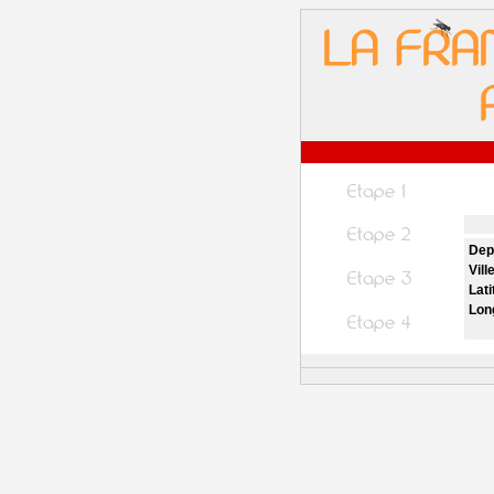
Dep
Vill
Lati
Lon