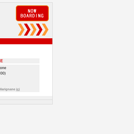
EE
hone
00)
 Marignane
ici