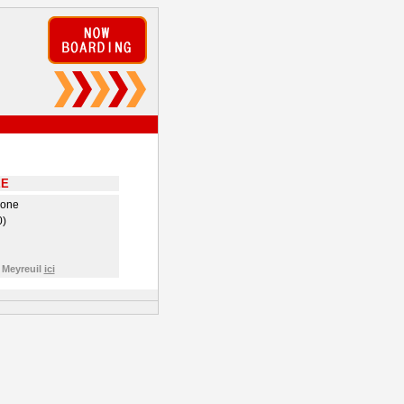
EE
hone
0)
 Meyreuil
ici