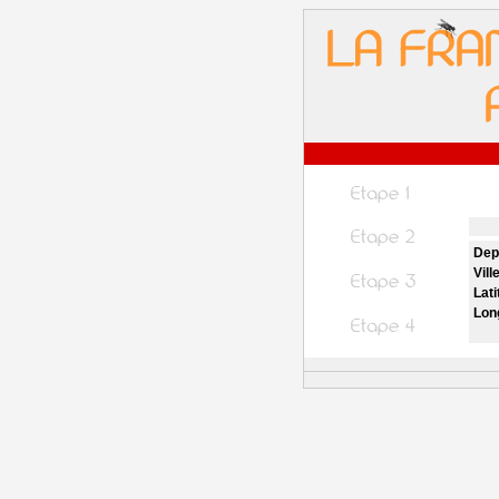
Dep
Vill
Lati
Lon