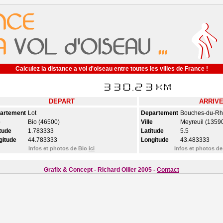
Calculez la distance a vol d'oiseau entre toutes les villes de France !
DEPART
ARRIV
artement
Lot
Departement
Bouches-du-R
e
Bio (46500)
Ville
Meyreuil (1359
tude
1.783333
Latitude
5.5
gitude
44.783333
Longitude
43.483333
Infos et photos de Bio
ici
Infos et photos de
Grafix & Concept - Richard Ollier 2005 -
Contact