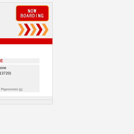
EE
hone
(13720)
e Pigeonnier
ici