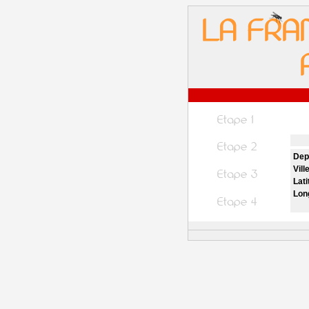
Dep
Vill
Lati
Lon