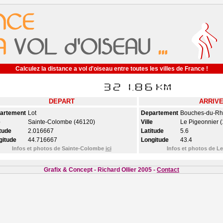
Calculez la distance a vol d'oiseau entre toutes les villes de France !
DEPART
ARRIV
artement
Lot
Departement
Bouches-du-R
e
Sainte-Colombe (46120)
Ville
Le Pigeonnier 
tude
2.016667
Latitude
5.6
gitude
44.716667
Longitude
43.4
Infos et photos de Sainte-Colombe
ici
Infos et photos de L
Grafix & Concept - Richard Ollier 2005 -
Contact