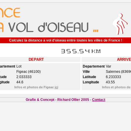
Calculez la distance a vol d'oiseau entre toutes les villes de France !
DEPART
ARRIV
artement
Lot
Departement
Var
e
Figeac (46100)
Ville
Salernes (8369
tude
2.033333
Latitude
6.233333
gitude
44.6
Longitude
43.55
Infos et photos de Figeac
ici
Infos et photos de
Grafix & Concept - Richard Ollier 2005 -
Contact