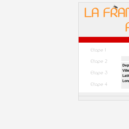
Dep
Vill
Lati
Lon