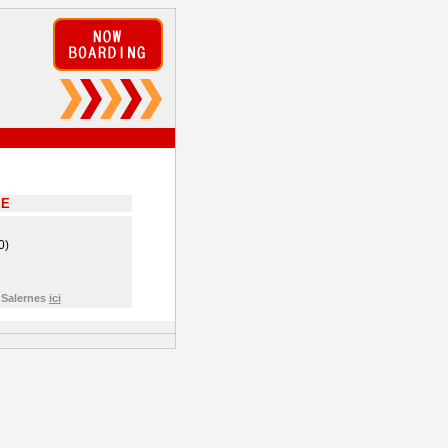
EE
0)
 Salernes
ici