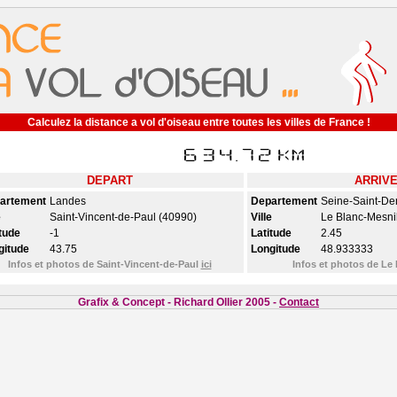
Calculez la distance a vol d'oiseau entre toutes les villes de France !
DEPART
ARRIV
artement
Landes
Departement
Seine-Saint-De
e
Saint-Vincent-de-Paul (40990)
Ville
Le Blanc-Mesni
tude
-1
Latitude
2.45
gitude
43.75
Longitude
48.933333
Infos et photos de Saint-Vincent-de-Paul
ici
Infos et photos de Le
Grafix & Concept - Richard Ollier 2005 -
Contact