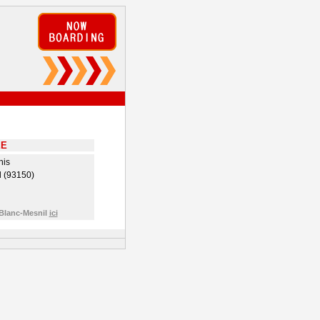
EE
nis
l (93150)
 Blanc-Mesnil
ici