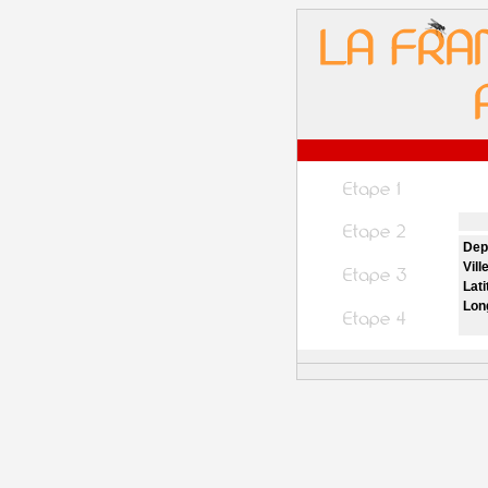
Dep
Vill
Lati
Lon