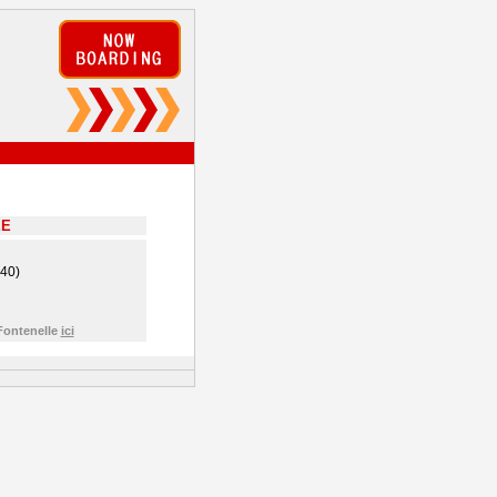
EE
340)
Fontenelle
ici