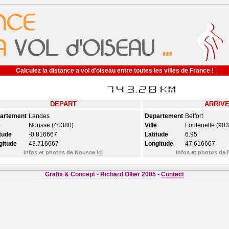
Calculez la distance a vol d'oiseau entre toutes les villes de France !
DEPART
ARRIV
artement
Landes
Departement
Belfort
e
Nousse (40380)
Ville
Fontenelle (90
tude
-0.816667
Latitude
6.95
gitude
43.716667
Longitude
47.616667
Infos et photos de Nousse
ici
Infos et photos de 
Grafix & Concept - Richard Ollier 2005 -
Contact