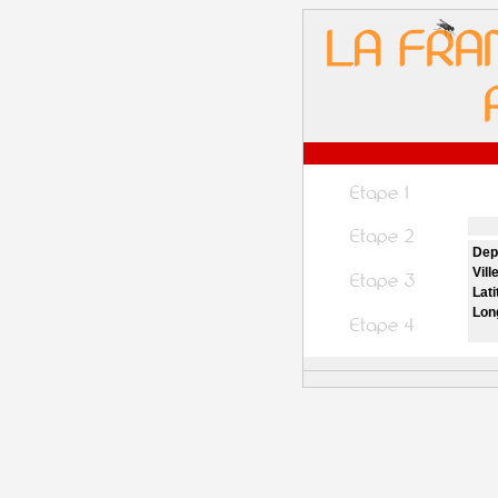
Dep
Vill
Lati
Lon