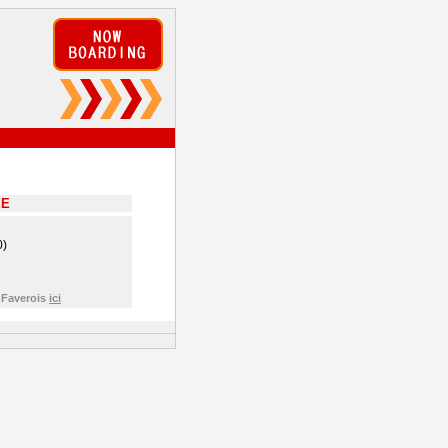
EE
0)
 Faverois
ici