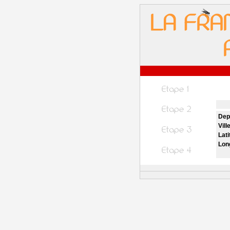
Dep
Vill
Lati
Lon