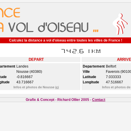
Calculez la distance a vol d'oiseau entre toutes les villes de France !
DEPART
ARRIV
artement
Landes
Departement
Belfort
e
Nousse (40380)
Ville
Faverois (9010
tude
-0.816667
Latitude
7.033333
gitude
43.716667
Longitude
47.516667
Infos et photos de Nousse
ici
Infos et photos de
Grafix & Concept - Richard Ollier 2005 -
Contact