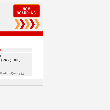
EE
e
-Quercy (82800)
illard-de-Quercy
ici