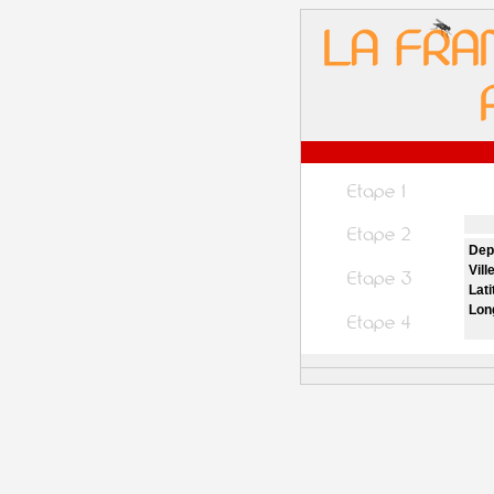
Dep
Vill
Lati
Lon