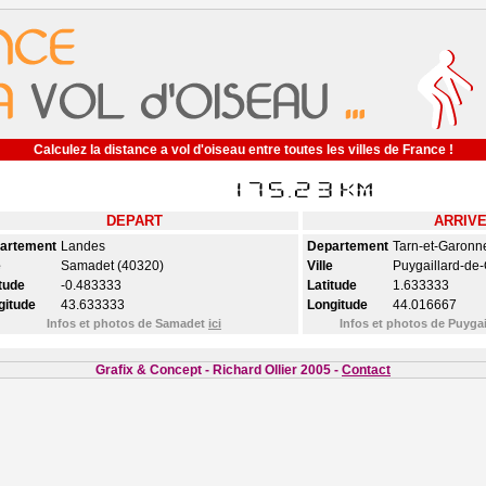
Calculez la distance a vol d'oiseau entre toutes les villes de France !
DEPART
ARRIV
artement
Landes
Departement
Tarn-et-Garonn
e
Samadet (40320)
Ville
Puygaillard-de
tude
-0.483333
Latitude
1.633333
gitude
43.633333
Longitude
44.016667
Infos et photos de Samadet
ici
Infos et photos de Puyga
Grafix & Concept - Richard Ollier 2005 -
Contact