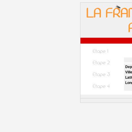
Dep
Vill
Lati
Lon