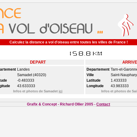
Calculez la distance a vol d'oiseau entre toutes les villes de France !
DEPART
ARRIV
artement
Landes
Departement
Tarn-et-Garonn
e
Samadet (40320)
Ville
Saint-Nauphary
tude
-0.483333
Latitude
1.433333
gitude
43.633333
Longitude
43.983333
Infos et photos de Samadet
ici
Infos et photos de S
Grafix & Concept - Richard Ollier 2005 -
Contact