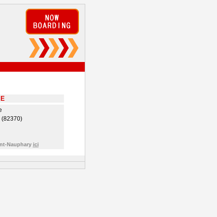
EE
e
 (82370)
aint-Nauphary
ici