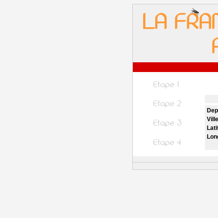
Dep
Vill
Lati
Lon