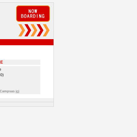
EE
e
0)
e Campsas
ici