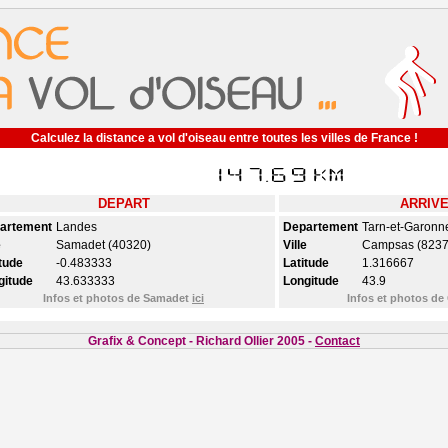
Calculez la distance a vol d'oiseau entre toutes les villes de France !
DEPART
ARRIV
artement
Landes
Departement
Tarn-et-Garonn
e
Samadet (40320)
Ville
Campsas (8237
tude
-0.483333
Latitude
1.316667
gitude
43.633333
Longitude
43.9
Infos et photos de Samadet
ici
Infos et photos d
Grafix & Concept - Richard Ollier 2005 -
Contact