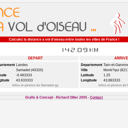
Calculez la distance a vol d'oiseau entre toutes les villes de France !
DEPART
ARRIV
artement
Landes
Departement
Tarn-et-Garonn
e
Samadet (40320)
Ville
Monb?qui (821
tude
-0.483333
Latitude
1.25
gitude
43.633333
Longitude
43.883333
Infos et photos de Samadet
ici
Infos et photos d
Grafix & Concept - Richard Ollier 2005 -
Contact