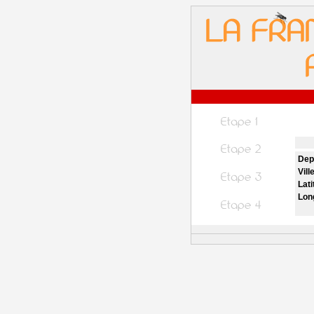
Dep
Vill
Lati
Lon