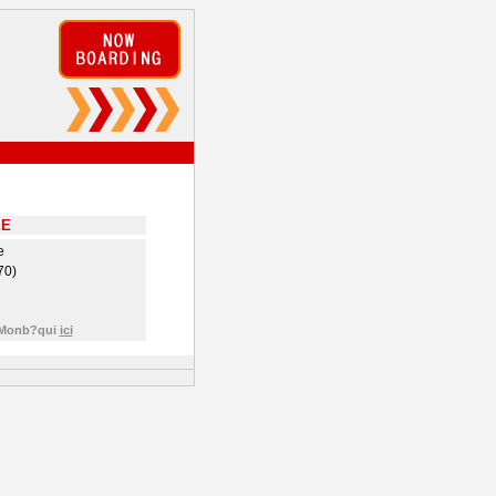
EE
e
70)
e Monb?qui
ici