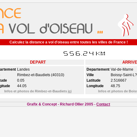
Calculez la distance a vol d'oiseau entre toutes les villes de France !
DEPART
ARRIV
artement
Landes
Departement
Val-de-Marne
e
Rimbez-et-Baudiets (40310)
Ville
Boissy-Saint-L
tude
0.05
Latitude
2.516667
gitude
44.05
Longitude
48.75
Infos et photos de Rimbez-et-Baudiets
ici
Infos et photos de Bois
Grafix & Concept - Richard Ollier 2005 -
Contact