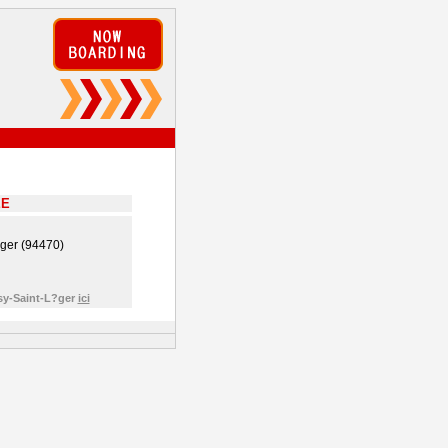
EE
?ger (94470)
sy-Saint-L?ger
ici