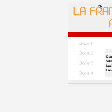
Dep
Vill
Lati
Lon