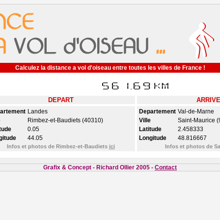
Calculez la distance a vol d'oiseau entre toutes les villes de France !
DEPART
ARRIV
artement
Landes
Departement
Val-de-Marne
e
Rimbez-et-Baudiets (40310)
Ville
Saint-Maurice 
tude
0.05
Latitude
2.458333
gitude
44.05
Longitude
48.816667
Infos et photos de Rimbez-et-Baudiets
ici
Infos et photos de S
Grafix & Concept - Richard Ollier 2005 -
Contact