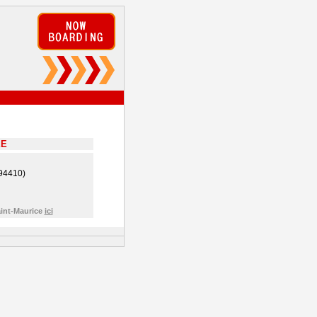
EE
(94410)
aint-Maurice
ici