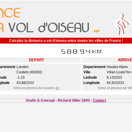
Calculez la distance a vol d'oiseau entre toutes les villes de France !
DEPART
ARRIV
artement
Landes
Departement
Hautes Alpes
e
Castets (40260)
Ville
Villar-Loubi?re
tude
-1.15
Latitude
6.133333
gitude
43.883333
Longitude
44.833333
Infos et photos de Castets
ici
Infos et photos de Vi
Grafix & Concept - Richard Ollier 2005 -
Contact