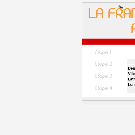
Dep
Vill
Lati
Lon