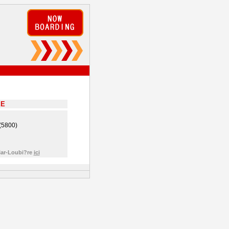
EE
 (5800)
llar-Loubi?re
ici