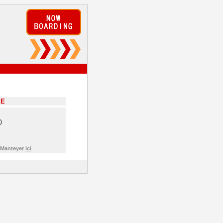
EE
)
e Manteyer
ici