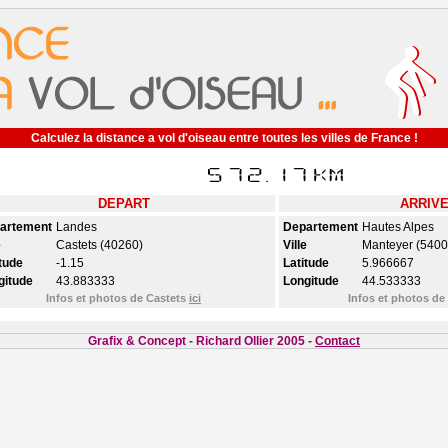
Calculez la distance a vol d'oiseau entre toutes les villes de France !
DEPART
ARRIV
artement
Landes
Departement
Hautes Alpes
e
Castets (40260)
Ville
Manteyer (5400
tude
-1.15
Latitude
5.966667
gitude
43.883333
Longitude
44.533333
Infos et photos de Castets
ici
Infos et photos d
Grafix & Concept - Richard Ollier 2005 -
Contact