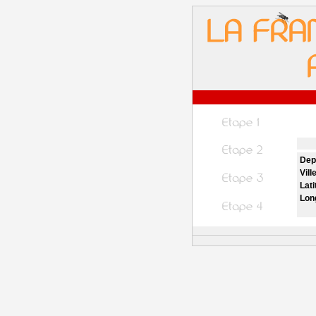
Dep
Vill
Lati
Lon