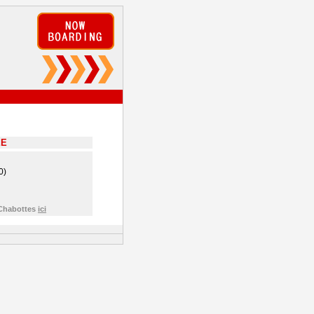
EE
0)
 Chabottes
ici