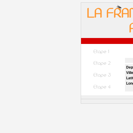
Dep
Vill
Lati
Lon