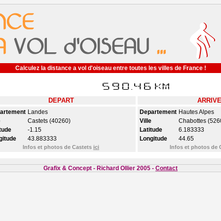
Calculez la distance a vol d'oiseau entre toutes les villes de France !
DEPART
ARRIV
artement
Landes
Departement
Hautes Alpes
e
Castets (40260)
Ville
Chabottes (526
tude
-1.15
Latitude
6.183333
gitude
43.883333
Longitude
44.65
Infos et photos de Castets
ici
Infos et photos de
Grafix & Concept - Richard Ollier 2005 -
Contact