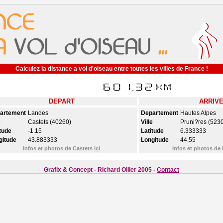
Calculez la distance a vol d'oiseau entre toutes les villes de France !
DEPART
ARRIV
artement
Landes
Departement
Hautes Alpes
e
Castets (40260)
Ville
Pruni?res (5230
tude
-1.15
Latitude
6.333333
gitude
43.883333
Longitude
44.55
Infos et photos de Castets
ici
Infos et photos de
Grafix & Concept - Richard Ollier 2005 -
Contact