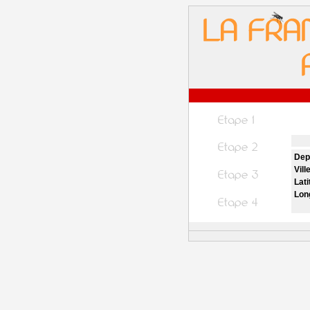
Dep
Vill
Lati
Lon