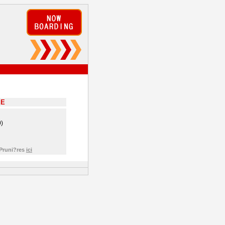
EE
)
 Pruni?res
ici