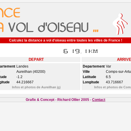
Calculez la distance a vol d'oiseau entre toutes les villes de France !
DEPART
ARRIV
artement
Landes
Departement
Var
e
Aureilhan (40200)
Ville
Comps-sur-Artu
tude
-1.2
Latitude
6.5
gitude
44.216667
Longitude
43.716667
Infos et photos de Aureilhan
ici
Infos et photos de Co
Grafix & Concept - Richard Ollier 2005 -
Contact