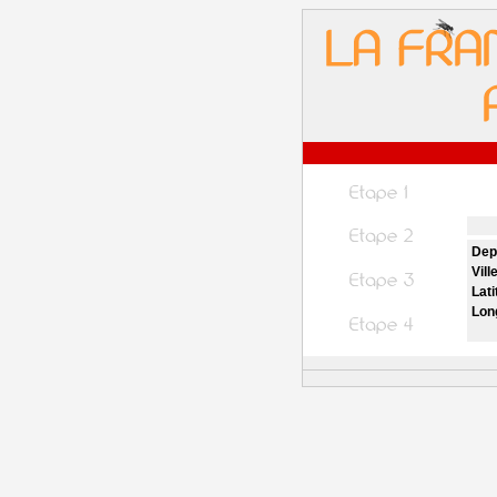
Dep
Vill
Lati
Lon