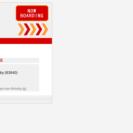
EE
by (83840)
mps-sur-Artuby
ici