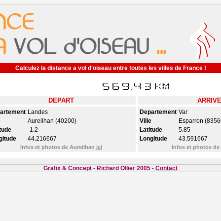
Calculez la distance a vol d'oiseau entre toutes les villes de France !
DEPART
ARRIV
artement
Landes
Departement
Var
e
Aureilhan (40200)
Ville
Esparron (8356
tude
-1.2
Latitude
5.85
gitude
44.216667
Longitude
43.591667
Infos et photos de Aureilhan
ici
Infos et photos d
Grafix & Concept - Richard Ollier 2005 -
Contact