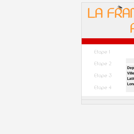
Dep
Vill
Lati
Lon