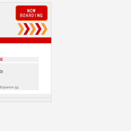
EE
0)
e Esparron
ici