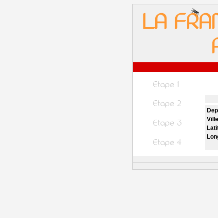
Dep
Vill
Lati
Lon