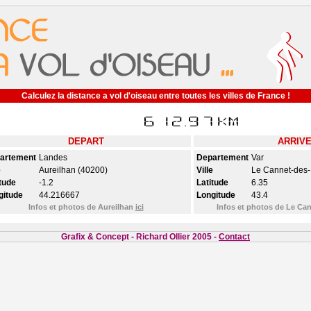
Calculez la distance a vol d'oiseau entre toutes les villes de France !
DEPART
ARRIV
artement
Landes
Departement
Var
e
Aureilhan (40200)
Ville
Le Cannet-des-
tude
-1.2
Latitude
6.35
gitude
44.216667
Longitude
43.4
Infos et photos de Aureilhan
ici
Infos et photos de Le C
Grafix & Concept - Richard Ollier 2005 -
Contact