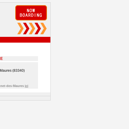
EE
Maures (83340)
annet-des-Maures
ici