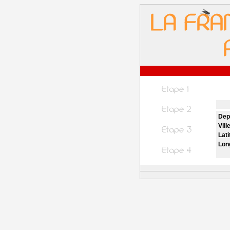
Dep
Vill
Lati
Lon