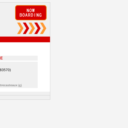
EE
(83570)
ntrecasteaux
ici