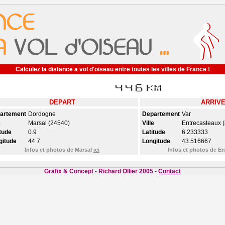
Calculez la distance a vol d'oiseau entre toutes les villes de France !
DEPART
ARRIV
artement
Dordogne
Departement
Var
e
Marsal (24540)
Ville
Entrecasteaux 
tude
0.9
Latitude
6.233333
gitude
44.7
Longitude
43.516667
Infos et photos de Marsal
ici
Infos et photos de E
Grafix & Concept - Richard Ollier 2005 -
Contact