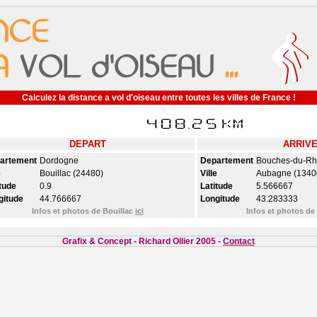
Calculez la distance a vol d'oiseau entre toutes les villes de France !
DEPART
ARRIV
artement
Dordogne
Departement
Bouches-du-R
e
Bouillac (24480)
Ville
Aubagne (1340
tude
0.9
Latitude
5.566667
gitude
44.766667
Longitude
43.283333
Infos et photos de Bouillac
ici
Infos et photos d
Grafix & Concept - Richard Ollier 2005 -
Contact