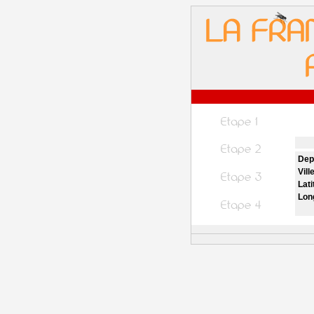
Dep
Vill
Lati
Lon