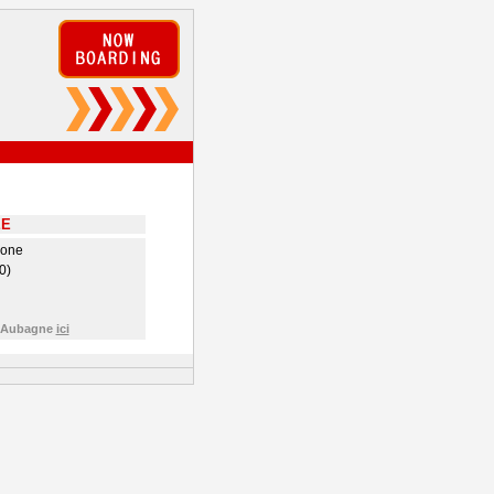
EE
hone
0)
e Aubagne
ici