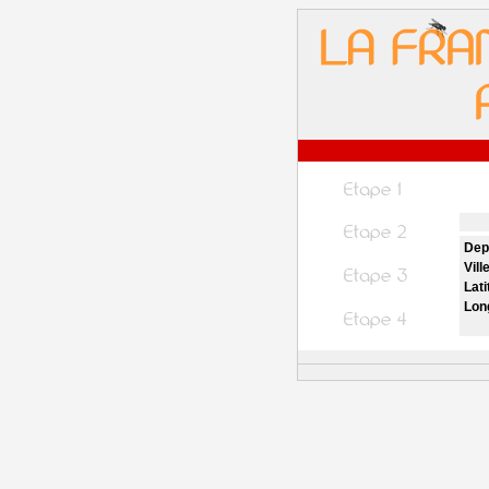
Dep
Vill
Lati
Lon