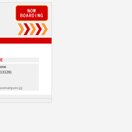
EE
hone
(13126)
Vauvenargues
ici