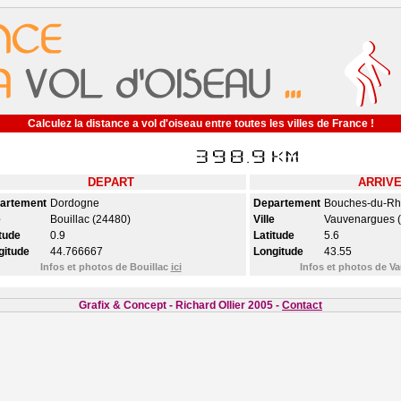
Calculez la distance a vol d'oiseau entre toutes les villes de France !
DEPART
ARRIV
artement
Dordogne
Departement
Bouches-du-R
e
Bouillac (24480)
Ville
Vauvenargues 
tude
0.9
Latitude
5.6
gitude
44.766667
Longitude
43.55
Infos et photos de Bouillac
ici
Infos et photos de 
Grafix & Concept - Richard Ollier 2005 -
Contact