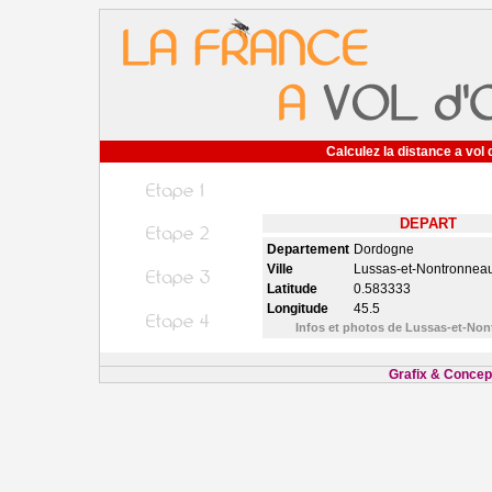
Calculez la distance a vol 
DEPART
Departement
Dordogne
Ville
Lussas-et-Nontronnea
Latitude
0.583333
Longitude
45.5
Infos et photos de Lussas-et-No
Grafix & Concept