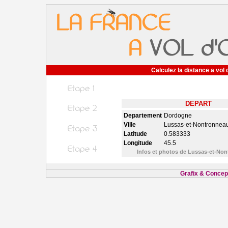
Calculez la distance a vol 
DEPART
Departement
Dordogne
Ville
Lussas-et-Nontronnea
Latitude
0.583333
Longitude
45.5
Infos et photos de Lussas-et-No
Grafix & Concept