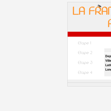
Dep
Vill
Lati
Lon