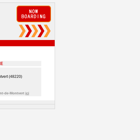
EE
tvert (48220)
ont-de-Montvert
ici