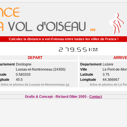
Calculez la distance a vol d'oiseau entre toutes les villes de France !
DEPART
ARRIV
artement
Dordogne
Departement
Lozere
e
Lussas-et-Nontronneau (24300)
Ville
Le Pont-de-Mon
tude
0.583333
Latitude
3.75
gitude
45.5
Longitude
44.366667
Infos et photos de Lussas-et-Nontronneau
ici
Infos et photos de Le P
Grafix & Concept - Richard Ollier 2005 -
Contact