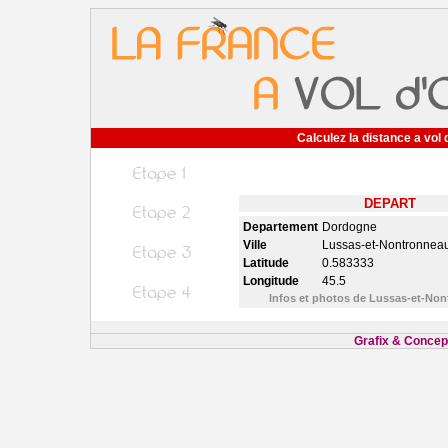
Calculez la distance a vol 
DEPART
Departement
Dordogne
Ville
Lussas-et-Nontronnea
Latitude
0.583333
Longitude
45.5
Infos et photos de Lussas-et-No
Grafix & Concept