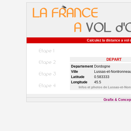
Calculez la distance a vol 
DEPART
Departement
Dordogne
Ville
Lussas-et-Nontronnea
Latitude
0.583333
Longitude
45.5
Infos et photos de Lussas-et-No
Grafix & Concept