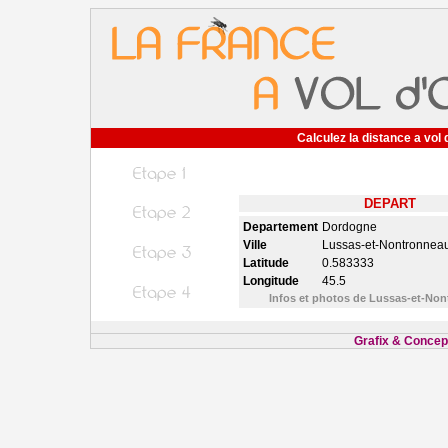
Calculez la distance a vol 
DEPART
Departement
Dordogne
Ville
Lussas-et-Nontronnea
Latitude
0.583333
Longitude
45.5
Infos et photos de Lussas-et-No
Grafix & Concept