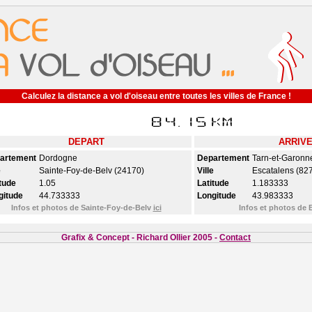
Calculez la distance a vol d'oiseau entre toutes les villes de France !
DEPART
ARRIV
artement
Dordogne
Departement
Tarn-et-Garonn
e
Sainte-Foy-de-Belv (24170)
Ville
Escatalens (82
tude
1.05
Latitude
1.183333
gitude
44.733333
Longitude
43.983333
Infos et photos de Sainte-Foy-de-Belv
ici
Infos et photos de 
Grafix & Concept - Richard Ollier 2005 -
Contact