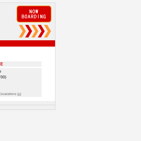
EE
e
700)
Escatalens
ici