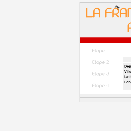
Dep
Vill
Lati
Lon